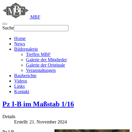
MBF
Suche
Home
News
Bildergalerie
Treffen MBF
Galerie der Mitglieder
Galerie der Originale
Veranstaltungen
Bauberichte
Videos
Links
Kontakt
Pz I-B im Maßstab 1/16
Details
Erstellt: 21. November 2024
Pz I B